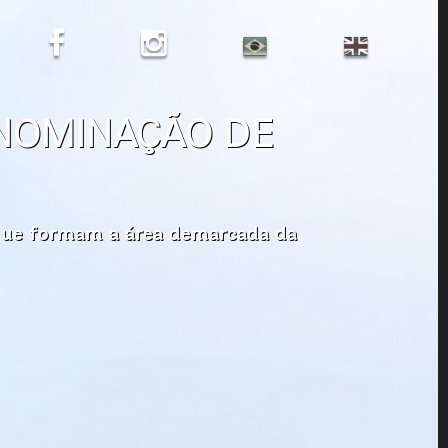
ENOMINAÇÃO DE
 que formam a área demarcada da